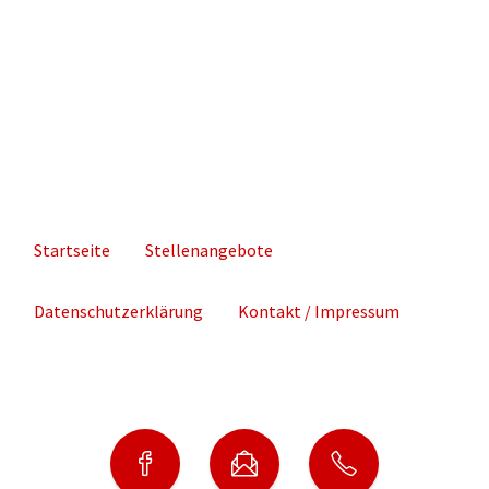
Auftraggeber
aufgelegt
Stahlbauer
bei
arbeiten
der
Hand
Bauabnahme
in
Hand
Startseite
Stellenangebote
Datenschutzerklärung
Kontakt / Impressum