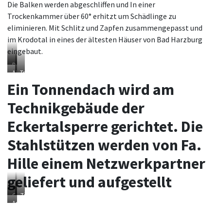
Die Balken werden abgeschliffen und In einer
Trockenkammer über 60° erhitzt um Schädlinge zu
eliminieren. Mit Schlitz und Zapfen zusammengepasst und
im Krodotal in eines der ältesten Häuser von Bad Harzburg
eingebaut.
Das
Abbundarbeit
Tragende
war
Fachwerkwand
mal
Ein Tonnendach wird am
eine
Scheune
Technikgebäude der
Eckertalsperre gerichtet. Die
Stahlstützen werden von Fa.
Hille einem Netzwerkpartner
geliefert und aufgestellt
Gebogene
Zimmerleute,
Architekt
Leimbinder
Dachdecker
und
werden
und