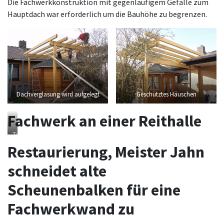
Die Fachwerkkonstruktion mit gegenläufigem Gefälle zum
Hauptdach war erforderlich um die Bauhöhe zu begrenzen.
Dachverglasung wird aufgelegt
Geschütztes Häuschen
Fachwerk an einer Reithalle
Tür
mit
Restaurierung, Meister Jahn
schweren
Langbändern
schneidet alte
angeschlagen
Scheunenbalken für eine
Fachwerkwand zu